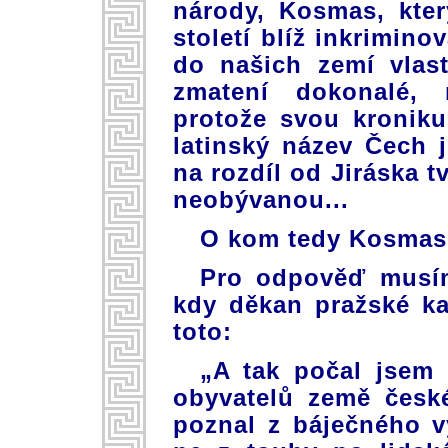
národy, Kosmas, kter
století blíž inkrimino
do našich zemí vlast
zmatení dokonalé,
protože svou kroniku
latinský název Čech 
na rozdíl od Jiráska t
neobývanou...
O kom tedy Kosmas 
Pro odpověď musím
kdy děkan pražské kap
toto:
„A tak počal jsem
obyvatelů země česk
poznal z báječného v