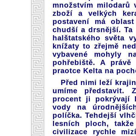
množstvím milodarů 
zboží a velkých ker
postavení má oblast
chudší a drsnější. Ta
halštatského světa v
knížaty to zřejmě ned
vybavené mohyly na
pohřebiště. A právě
praotce Kelta na poch
Před nimi leží krajin
umíme představit. 
procent ji pokrývají
vody na úrodnějších
políčka. Tehdejší vlh
lesních ploch, takž
civilizace rychle mi