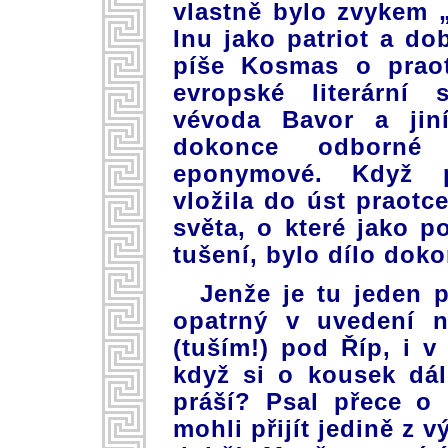
vlastně bylo zvykem
Inu jako patriot a do
píše Kosmas o praot
evropské literární 
vévoda Bavor a jiní
dokonce odborné 
eponymové. Když p
vložila do úst praotc
světa, o které jako 
tušení, bylo dílo doko
Jenže je tu jeden 
opatrný v uvedení ná
(tuším!) pod Říp, i v 
když si o kousek dá
práší? Psal přece o 
mohli přijít jedině z 