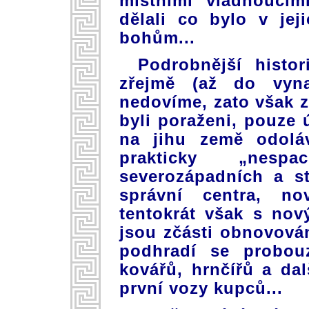
místními vládnoucím
dělali co bylo v jej
bohům...
Podrobnější histor
zřejmě (až do vyna
nedovíme, zato však z
byli poraženi, pouze
na jihu země odoláv
prakticky „nespa
severozápadních a s
správní centra, nov
tentokrát však s nov
jsou zčásti obnovován
podhradí se probouz
kovářů, hrnčířů a dal
první vozy kupců...