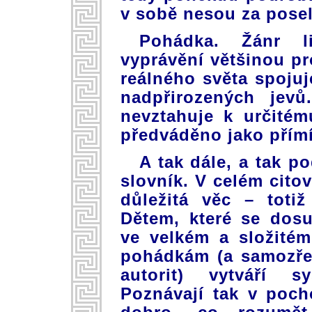
v sobě nesou za posels
Pohádka. Žánr li
vyprávění většinou pr
reálného světa spojuj
nadpřirozených jev
nevztahuje k určité
předváděno jako přímí
A tak dále, a tak p
slovník. V celém cito
důležitá věc – toti
Dětem, které se dosu
ve velkém a složitém
pohádkám (a samozře
autorit) vytváří s
Poznávají tak v poch