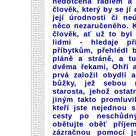
nedotčena rádlem a
člověk, který by se j
její úrodnosti či ne
něco nezaručeného. K
člověk, ať už to byl
lidmi - hledaje p
příbytkům, přehlédl 
pláně a stráně, a t
dvěma řekami, Ohří a 
prvá založil obydlí 
bůžky, jež sebou 
starosta, jehož ostat
jiným takto promluvi
kteří jste nejednou 
cesty po neschůdný
obětujte oběť příje
zázračnou pomocí js