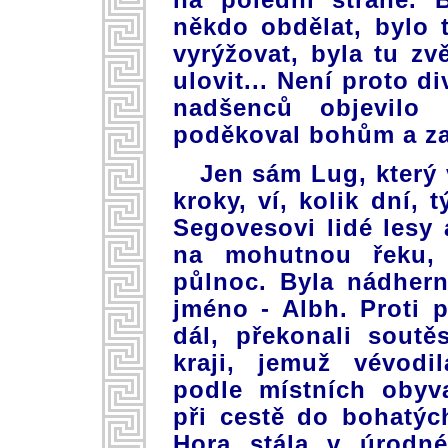
někdo obdělat, bylo 
vyrýžovat, byla tu zv
ulovit... Není proto d
nadšenců objevilo
poděkoval bohům a za
Jen sám Lug, který 
kroky, ví, kolik dní, 
Segovesovi lidé lesy 
na mohutnou řeku, 
půlnoc. Byla nádhern
jméno - Albh. Proti 
dál, překonali soutě
kraji, jemuž vévodi
podle místních obyva
při cestě do bohatýc
Hora stála v úrodné