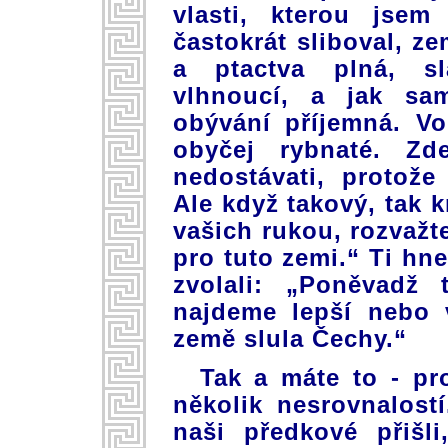
vlasti, kterou jse
častokrát sliboval, 
a ptactva plná, 
vlhnoucí, a jak sa
obývání příjemná. V
obyčej rybnaté. Z
nedostávati, protož
Ale když takový, tak k
vašich rukou, rozvažt
pro tuto zemi.“ Ti hn
zvolali: „Poněvadž 
najdeme lepší nebo 
země slula Čechy.“
Tak a máte to - pr
několik nesrovnalost
naši předkové přišl