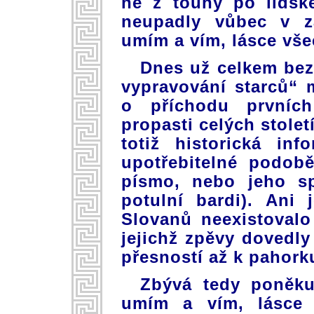
ne z touhy po lidsk
neupadly vůbec v z
umím a vím, lásce všec
Dnes už celkem bez
vypravování starců“ 
o příchodu prvníc
propasti celých stolet
totiž historická in
upotřebitelné podob
písmo, nebo jeho sp
potulní bardi). Ani
Slovanů neexistovalo
jejichž zpěvy dovedl
přesností až k pahorku
Zbývá tedy poněku
umím a vím, lásce v