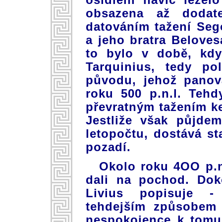
obsazena až dodat
datováním tažení Seg
a jeho bratra Belovesa
to bylo v době, kdy
Tarquinius, tedy po
původu, jehož panov
roku 500 p.n.l. Teh
převratným tažením k
Jestliže však půjde
letopočtu, dostává s
pozadí.
Okolo roku 4OO p.n.
dali na pochod. Dok
Livius popisuje -
tehdejším způsobem 
nespokojence k tomu,