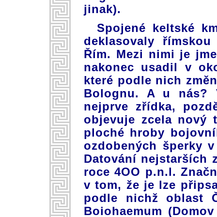
jinak).
Spojené keltské km
deklasovaly římskou
Řím. Mezi nimi je jm
nakonec usadil v oko
které podle nich změn
Bolognu. A u nás? 
nejprve zřídka, pozd
objevuje zcela nový 
ploché hroby bojovník
ozdobených šperky v 
Datování nejstarších z
roce 4OO p.n.l. Znač
v tom, že je lze přip
podle nichž oblast 
Boiohaemum (Domov B