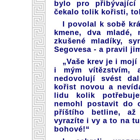
bylo pro přibývajíc
čekalo tolik kořisti, 
I povolal k sobě kr
kmene, dva mladé, 
zkušené mladíky, sy
Segovesa - a pravil ji
„Vaše krev je i mojí
i mým vítězstvím,
nedovolují svést da
kořist novou a neví
lidu kolik potřebu
nemohl postavit do 
příštího betline, a
vyrazíte i vy a to na 
bohové!“