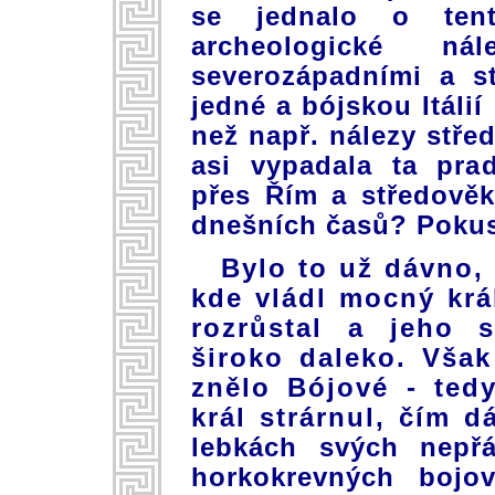
se jednalo o ten
archeologické ná
severozápadními a s
jedné a bójskou Itálií
než např. nálezy stře
asi vypadala ta pra
přes Řím a středově
dnešních časů? Pokusí
Bylo to už dávno,
kde vládl mocný král
rozrůstal a jeho s
široko daleko. Vša
znělo Bójové - ted
král strárnul, čím d
lebkách svých nepř
horkokrevných bojov