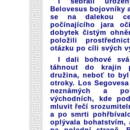
I sebrali uroze
Belovesus bojovníky a 
se na dalekou ce
počínajícího jara oč
dobytek čistým ohně
položili prostředn
otázku po cíli svých v
I dali bohové sv
táhnout do krajin p
družina, neboť to byl
otroky. Los Segovesa 
neznámých a pon
východních, kde pod
mluvit řečí srozumitel
a po smrti pohřbíval
oplývala bohatstvím,
na polední straně. 