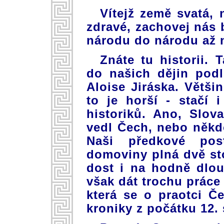
Vítejž země svatá,
zdravé, zachovej nás
národu do národu až 
Znáte tu historii. 
do našich dějin pod
Aloise Jiráska. Většin
to je horší - stačí
historiků. Ano, Slova
vedl Čech, nebo někdo
Naši předkové pos
domoviny plná dvě stol
dost i na hodně dlou
však dát trochu práce
která se o praotci 
kroniky z počátku 12. s