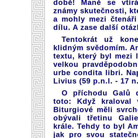
době! Maně se vtírá
známy skutečnosti, k
a mohly mezi čtenář
dílu. A zase další otá
Tentokrát už ko
klidným svědomím. A
textu, který byl mezi 
velkou pravděpodobn
urbe condita libri. Na
Livius (59 p.n.l. - 17 n
O příchodu Galů d
toto: Když kraloval
Biturgiové měli svrc
obývali třetinu Gali
krále. Tehdy to byl A
jak pro svou statečn