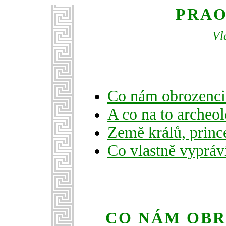
PRAO
Vl
Co nám obrozenci 
A co na to archeo
Země králů, princ
Co vlastně vyprá
CO NÁM OBR