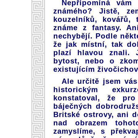
Nepřipomíná vám 
známého? Jistě, zem
kouzelníků, kovářů,
známe z fantasy. Ani
nechybějí. Podle něk
že jak místní, tak d
plazí hlavou znali.
bytost, nebo o zkom
existujícím živočichov
Ale určitě jsem vá
historickým exku
konstatoval, že pro
báječných dobrodruž
Britské ostrovy, ani 
nad obrazem tohot
zamyslíme, s překva