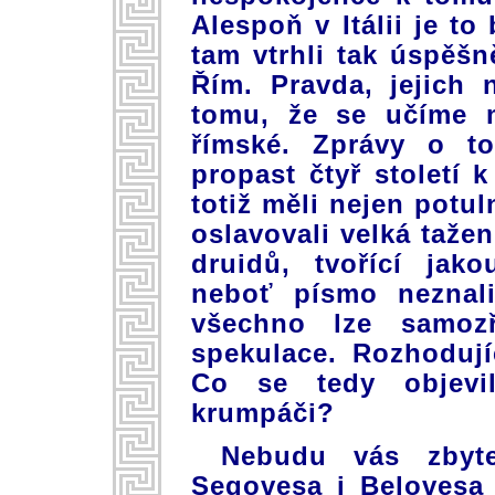
Alespoň v Itálii je t
tam vtrhli tak úspěšn
Řím. Pravda, jejich
tomu, že se učíme m
římské. Zprávy o t
propast čtyř století k
totiž měli nejen potul
oslavovali velká tažení
druidů, tvořící jak
neboť písmo neznali
všechno lze samoz
spekulace. Rozhodují
Co se tedy objevi
krumpáči?
Nebudu vás zbyte
Segovesa i Belovesa