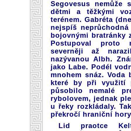
Segovesus nemůže se
dětmi a těžkými vo
terénem. Gabréta (dne
nejspíš neprůchodná
bojovnými bratránky z
Postupoval proto 
severněji až naraz
nazývanou Albh. Znám
jako Labe. Podél vod
mnohem snáz. Voda b
které by při využit
působilo nemalé pr
rybolovem, jednak pl
u řeky rozkládaly. T
překročí hraniční hory
Lid praotce Kel