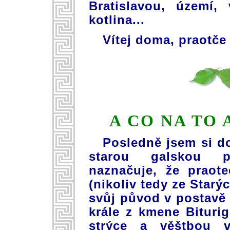
Bratislavou, území,
kotlina...
Vítej doma, praotče
A CO NA TO
Posledně jsem si dov
starou galskou po
naznačuje, že praot
(nikoliv tedy ze Starý
svůj původ v postavě
krále z kmene Bituri
strýce a věštbou 