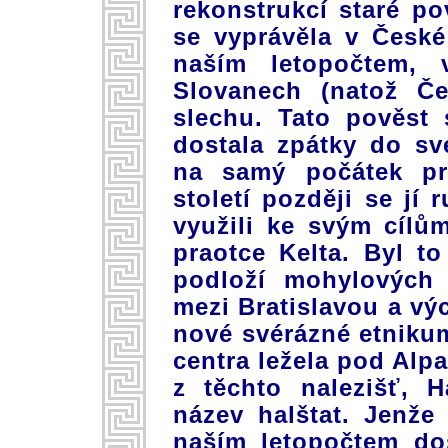
rekonstrukcí staré pov
se vyprávěla v České 
naším letopočtem,
Slovanech (natož Če
slechu. Tato pověst
dostala zpátky do sv
na samý počátek pr
století později se jí 
využili ke svým cílů
praotce Kelta. Byl t
podloží mohylových 
mezi Bratislavou a výc
nové svérázné etnikum
centra ležela pod Alp
z těchto nalezišť, H
název halštat. Jenž
naším letopočtem doš