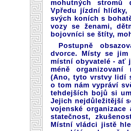
mohutných stromů 
Vpředu jízdní hlídky,
svých koních s bohat
vozy se ženami, dětm
bojovníci se štíty, mo
Postupně obsazov
dvorce. Místy se jim
místní obyvatelé - ať
méně organizovaní m
(Ano, tyto vrstvy lidí
o tom nám vypráví svě
tehdejších bojů si um
Jejich nejdůležitější 
vojenské organizace 
statečnost, zkušenos
Místní vládci jistě hl