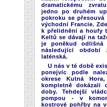
dramatickému zvratu
jedno po druhém upad
pokroku se přesouvá 
východní Francie. Zd
k přelidnění a houfy t
Keltů se dávají na taž
je poněkud odlišná
následující období 
laténská.
U nás v té době exi
ponejvíc podle nale
okrese Kutná Hora,
kompletně dokázali 
doby. Tehdejší vlád
pompou - v komor
kostrové pohřby na v