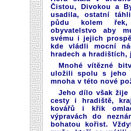
Čistou, Divokou a B
usadila, ostatní táh
půdu kolem řek, 
obyvatelstvo aby m
svému i jejich prosp
kde vládli mocní ná
hradech a hradištích, 
Mnohé vítězné bit
uložili spolu s jeho
mnoha v této nové po
Jeho dílo však žije 
cesty i hradiště, kr
kovářů i křik omla
výpravách do nezná
bohatou kořist. Vždy