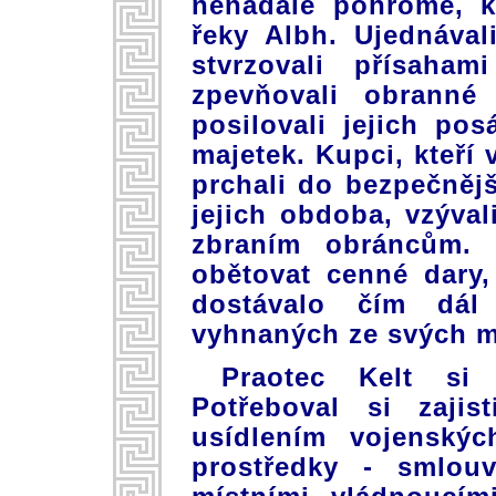
nenadálé pohromě, k
řeky Albh. Ujednával
stvrzovali přísaham
zpevňovali obranné
posilovali jejich pos
majetek. Kupci, kteří
prchali do bezpečnějš
jejich obdoba, vzýval
zbraním obráncům. P
obětovat cenné dary, 
dostávalo čím dál
vyhnaných ze svých ma
Praotec Kelt si
Potřeboval si zaji
usídlením vojenský
prostředky - smlou