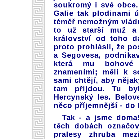
soukromý i své obce.
Galie tak plodinami ú
téměř nemožným vládn
to už starší muž a
království od toho da
proto prohlásil, že po
a Segovesa, podnikav
která mu bohové 
znameními; měli k so
sami chtějí, aby něja
tam přijdou. Tu by
Hercynský les. Belov
něco příjemnější - do I
Tak - a jsme doma
těch dobách označov
pralesy zhruba me