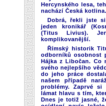
Hercynského lesa, teh
nachází Česká kotlina.
Dobrá, řekli jste 
jeden kronikář (Ko
(Titus Livius). J
komplikovanější.
Římský historik Ti
odborníků osobnost p
Hájka z Libočan. Co n
svého nejlepšího věd
do jeho práce dostal
našem případě nará
problémy. Zaprvé si
lámat hlavu s tím, kt
Dnes je totiž jasné, ž
osídlení navíc leželo