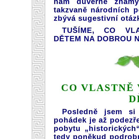
nám důvěrně známý.
takzvaně národních p
zbývá sugestivní otáz
TUŠÍME, CO VL
DĚTEM NA DOBROU 
CO VLASTNĚ
D
Posledně jsem si 
pohádek je až podezř
pobytu „historických
tedy poněkud podrobn