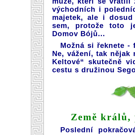
muže, kteří se vrátili
východních i poledníc
majetek, ale i dosud
sem, protože toto j
Domov Bójů...
Možná si řeknete - 
Ne, vážení, tak nějak 
Keltové“ skutečně vi
cestu s družinou Seg
Země králů, 
Poslední pokračov