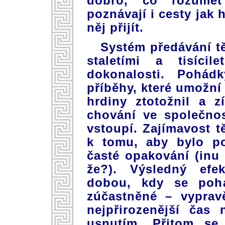
dobro, co rozumě
poznávají i cesty jak
něj přijít.
Systém předávání tě
staletími a tisíci
dokonalosti. Pohád
příběhy, které umožní
hrdiny ztotožnil a z
chování ve společnos
vstoupí. Zajímavost 
k tomu, aby bylo po
časté opakování (inu
že?). Výsledný efe
dobou, kdy se pohá
zúčastněné – vyprav
nejpřirozenější čas
usnutím. Přitom se