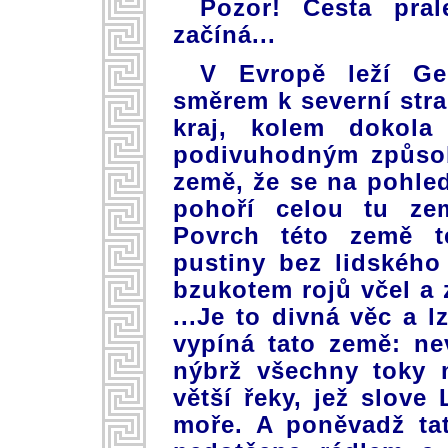
Pozor! Cesta pra
začíná...
V Evropě leží Ge
směrem k severní stra
kraj, kolem dokola
podivuhodným způso
země, že se na pohled
pohoří celou tu zem
Povrch této země te
pustiny bez lidského
bzukotem rojů včel a 
...Je to divná věc a l
vypíná tato země: ne
nýbrž všechny toky m
větší řeky, jež slove
moře. A poněvadž ta